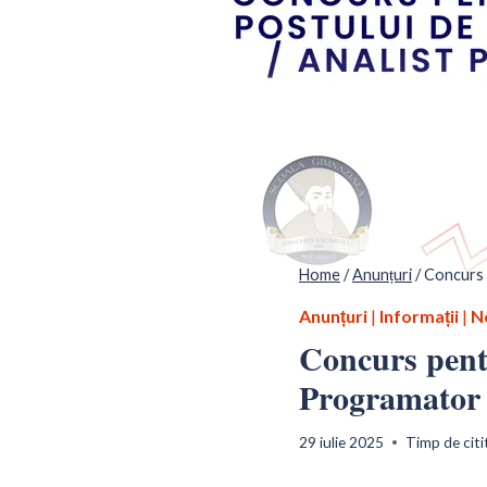
Home
/
Anunțuri
/
Concurs 
Anunțuri
|
Informații
|
N
Concurs pentr
Programator
29 iulie 2025
Timp de citi