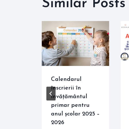
Similar Posts
Calendarul
ală
înscrierii în
ul
învățământul
26-2027
primar pentru
anul școlar 2025 –
2026
minute