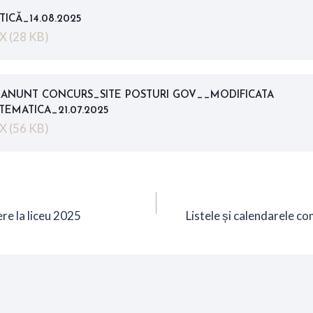
ICĂ_14.08.2025
X (28 KB)
_ANUNT CONCURS_SITE POSTURI GOV__MODIFICATA
TEMATICA_21.07.2025
X (56 KB)
re
 la liceu 2025
Listele și calendarele co