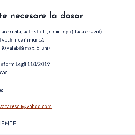
e necesare la dosar
tare civilă, acte studii, copii copii (dacă e cazul)
 vechimea în muncă
 (valabilă max. 6 luni)
onform Legii 118/2019
car
e
:
tavacarescu@yahoo.com
ENTE: