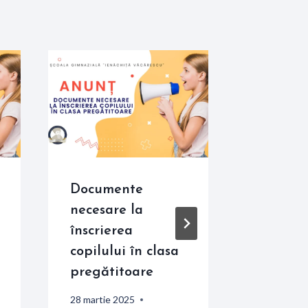
Documente
CALEN
necesare la
desfășu
înscrierea
evaluăr
copilului în clasa
naționa
pregătitoare
absolven
a VIII-a
28 martie 2025