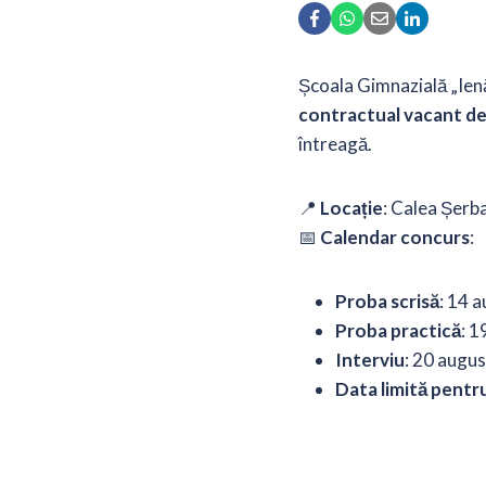
Școala Gimnazială „Ien
contractual vacant de
întreagă.
📍
Locație
: Calea Șerb
📅
Calendar concurs
:
Proba scrisă
: 14 
Proba practică
: 1
Interviu
: 20 augu
Data limită pent