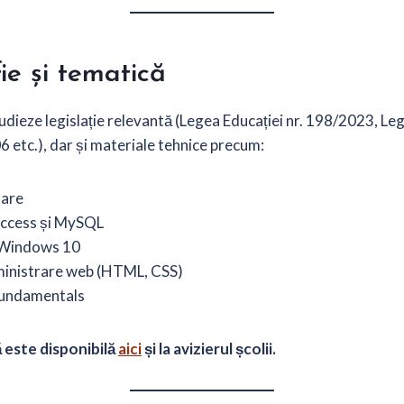
fie și tematică
tudieze legislație relevantă (Legea Educației nr. 198/2023, L
6 etc.), dar și materiale tehnice precum:
oare
Access și MySQL
 Windows 10
inistrare web (HTML, CSS)
Fundamentals
este disponibilă
aici
și la avizierul școlii.