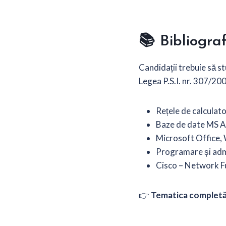
📚
Bibliogra
Candidații trebuie să s
Legea P.S.I. nr. 307/200
Rețele de calculat
Baze de date MS 
Microsoft Office,
Programare și adm
Cisco – Network 
👉
Tematica completă 