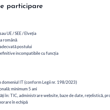
de participare
au UE / SEE / Elveția
ba română
adecvată postului
finitive incompatibile cu funcția
în domeniul IT (conform Legii nr. 198/2023)
onală: minimum 5 ani
tăți în: TIC, administrare website, baze de date, rețelistică, p
orare în echipă