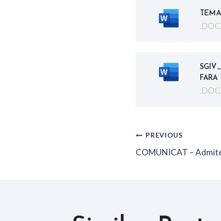
TEMAT
.DOC
SGIV
FARA 
.DOC
PREVIOUS
Naviga
COMUNICAT – Admitere
în
articole