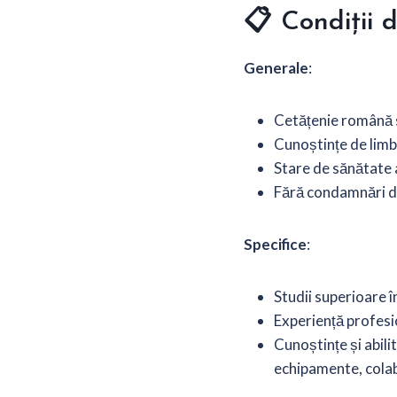
📋
Condiții 
Generale
:
Cetățenie română s
Cunoștințe de lim
Stare de sănătate 
Fără condamnări de
Specifice
:
Studii superioare 
Experiență profesi
Cunoștințe și abili
echipamente, colab