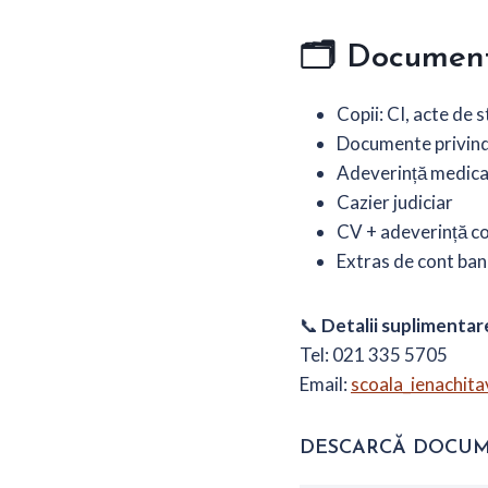
🗂️
Document
Copii: CI, acte de s
Documente privind
Adeverință medicală
Cazier judiciar
CV + adeverință c
Extras de cont ban
📞
Detalii suplimentar
Tel: 021 335 5705
Email:
scoala_ienachi
DESCARCĂ DOCUM