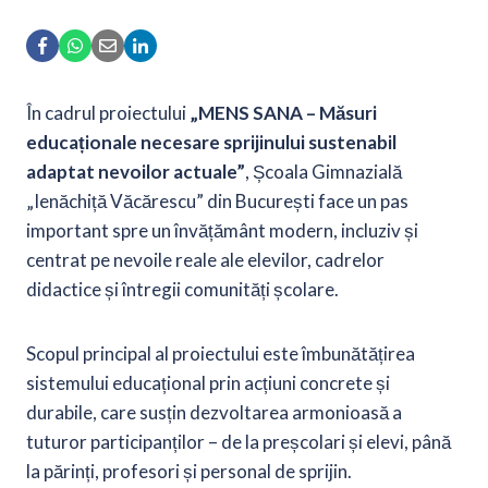
În cadrul proiectului
„MENS SANA – Măsuri
educaționale necesare sprijinului sustenabil
adaptat nevoilor actuale”
, Școala Gimnazială
„Ienăchiță Văcărescu” din București face un pas
important spre un învățământ modern, incluziv și
centrat pe nevoile reale ale elevilor, cadrelor
didactice și întregii comunități școlare.
Scopul principal al proiectului este îmbunătățirea
sistemului educațional prin acțiuni concrete și
durabile, care susțin dezvoltarea armonioasă a
tuturor participanților – de la preșcolari și elevi, până
la părinți, profesori și personal de sprijin.