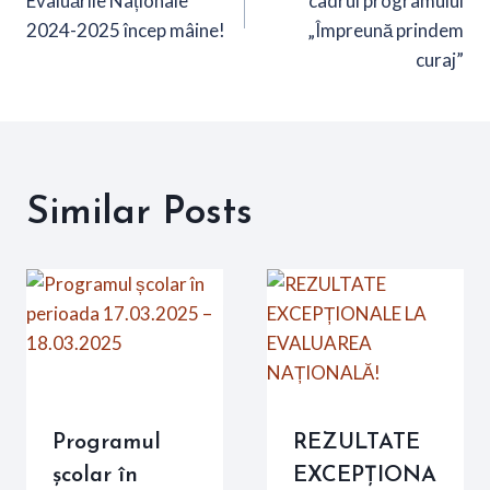
Evaluările Naționale
cadrul programului
articole
2024-2025 încep mâine!
„Împreună prindem
curaj”
Similar Posts
Programul
REZULTATE
școlar în
EXCEPȚIONA