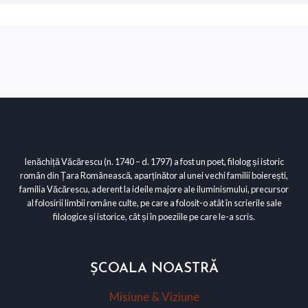
Ienăchiță Văcărescu (n. 1740 – d. 1797) a fost un poet, filolog și istoric
român din Țara Românească, aparținător al unei vechi familii boierești,
familia Văcărescu, aderent la ideile majore ale iluminismului, precursor
al folosirii limbii române culte, pe care a folosit-o atât în scrierile sale
filologice și istorice, cât și în poeziile pe care le-a scris.
ȘCOALA NOASTRĂ
Misiune & Viziune