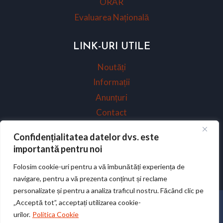
ORAR
Evaluarea Națională
LINK-URI UTILE
Noutăți
Informații
Anunțuri
Contact
Politica Cookies
Confidențialitatea datelor dvs. este
Termeni & Condiții
importantă pentru noi
Politica de Confidențialitate
Folosim cookie-uri pentru a vă îmbunătăți experiența de
navigare, pentru a vă prezenta conținut și reclame
personalizate și pentru a analiza traficul nostru. Făcând clic pe
„Acceptă tot”, acceptați utilizarea cookie-
© 2026 Școala Gimnazială "Ienăchiță Văcărescu" -
urilor.
Politica Cookie