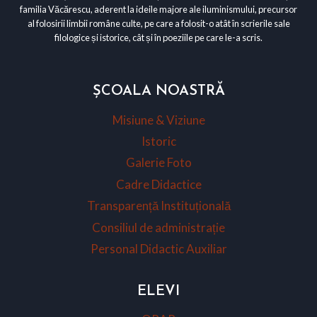
familia Văcărescu, aderent la ideile majore ale iluminismului, precursor
al folosirii limbii române culte, pe care a folosit-o atât în scrierile sale
filologice și istorice, cât și în poeziile pe care le-a scris.
ȘCOALA NOASTRĂ
Misiune & Viziune
Istoric
Galerie Foto
Cadre Didactice
Transparență Instituțională
Consiliul de administrație
Personal Didactic Auxiliar
ELEVI