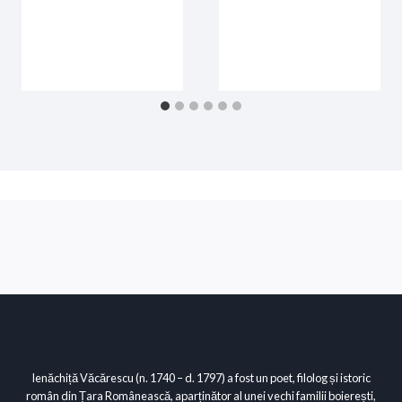
Ienăchiță Văcărescu (n. 1740 – d. 1797) a fost un poet, filolog și istoric
român din Țara Românească, aparținător al unei vechi familii boierești,