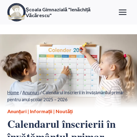
Skip
Școala Gimnazială "Ienăchiță
to
Văcărescu"
content
Home
/
Anunțuri
/
Calendarul înscrierii în învățământul primar
pentru anul școlar 2025 – 2026
Anunțuri
|
Informații
|
Noutăți
Calendarul înscrierii în
învățământul primar