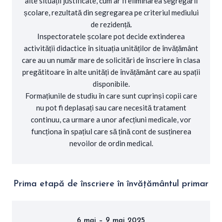
alte situații justificate, cum ar fi eliminarea segregării
școlare, rezultată din segregarea pe criteriul mediului
de rezidență.
Inspectoratele școlare pot decide extinderea
activității didactice în situația unităților de învățământ
care au un număr mare de solicitări de înscriere în clasa
pregătitoare în alte unități de învățământ care au spații
disponibile.
Formațiunile de studiu în care sunt cuprinși copii care
nu pot fi deplasați sau care necesită tratament
continuu, ca urmare a unor afecțiuni medicale, vor
funcționa în spațiul care să țină cont de susținerea
nevoilor de ordin medical.
Prima etapă de înscriere în învățământul primar
6 mai – 9 mai 2025