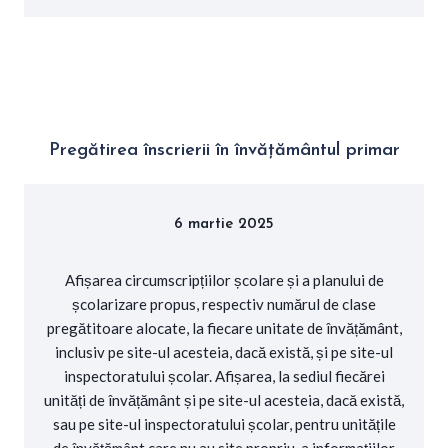
Pregătirea înscrierii în învățământul primar
6 martie 2025
Afișarea circumscripțiilor școlare și a planului de
școlarizare propus, respectiv numărul de clase
pregătitoare alocate, la fiecare unitate de învățământ,
inclusiv pe site-ul acesteia, dacă există, și pe site-ul
inspectoratului școlar. Afișarea, la sediul fiecărei
unități de învățământ și pe site-ul acesteia, dacă există,
sau pe site-ul inspectoratului școlar, pentru unitățile
de învățământ care nu au site propriu, a informațiilor