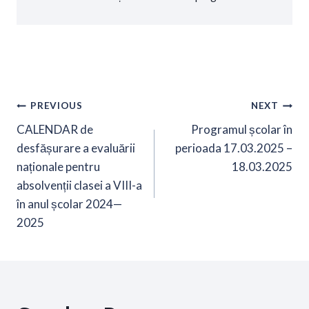
Navigare
PREVIOUS
NEXT
CALENDAR de
Programul școlar în
în
desfășurare a evaluării
perioada 17.03.2025 –
naționale pentru
18.03.2025
articole
absolvenții clasei a VIII-a
în anul școlar 2024—
2025