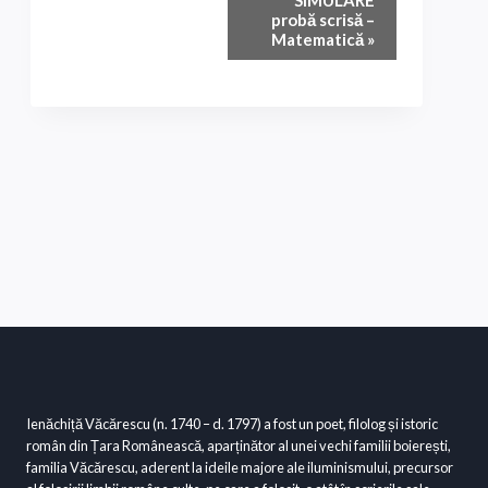
SIMULARE
probă scrisă –
în
Matematică
»
Eveniment
Ienăchiță Văcărescu (n. 1740 – d. 1797) a fost un poet, filolog și istoric
român din Țara Românească, aparținător al unei vechi familii boierești,
familia Văcărescu, aderent la ideile majore ale iluminismului, precursor