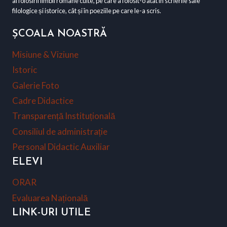
al folosirii limbii române culte, pe care a folosit-o atât în scrierile sale
filologice și istorice, cât și în poeziile pe care le-a scris.
ȘCOALA NOASTRĂ
Misiune & Viziune
Istoric
Galerie Foto
Cadre Didactice
Transparență Instituțională
Consiliul de administrație
Personal Didactic Auxiliar
ELEVI
ORAR
Evaluarea Națională
LINK-URI UTILE