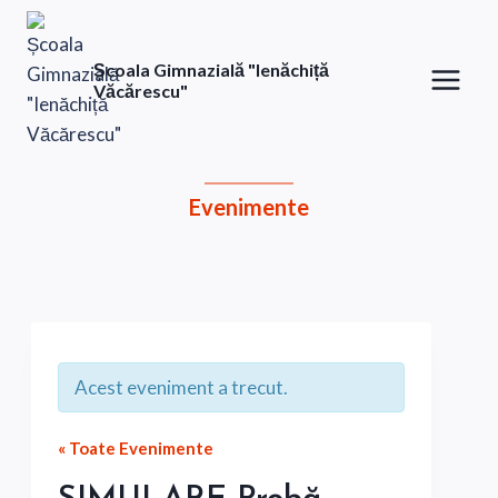
Skip
to
Școala Gimnazială "Ienăchiță
content
Văcărescu"
Evenimente
Acest eveniment a trecut.
« Toate Evenimente