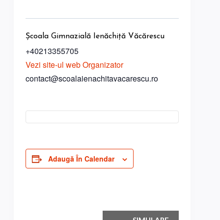
Școala Gimnazială Ienăchiță Văcărescu
+40213355705
Vezi site-ul web Organizator
contact@scoalaienachitavacarescu.ro
Adaugă În Calendar
Navigare