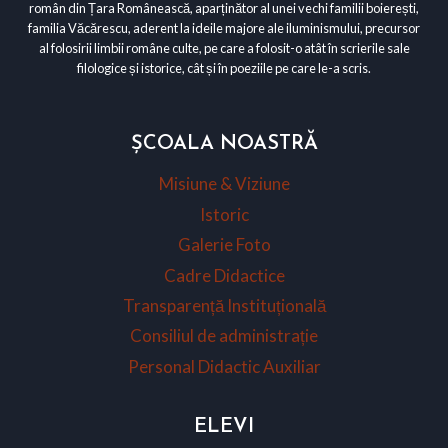
român din Țara Românească, aparținător al unei vechi familii boierești,
familia Văcărescu, aderent la ideile majore ale iluminismului, precursor
al folosirii limbii române culte, pe care a folosit-o atât în scrierile sale
filologice și istorice, cât și în poeziile pe care le-a scris.
ȘCOALA NOASTRĂ
Misiune & Viziune
Istoric
Galerie Foto
Cadre Didactice
Transparență Instituțională
Consiliul de administrație
Personal Didactic Auxiliar
ELEVI