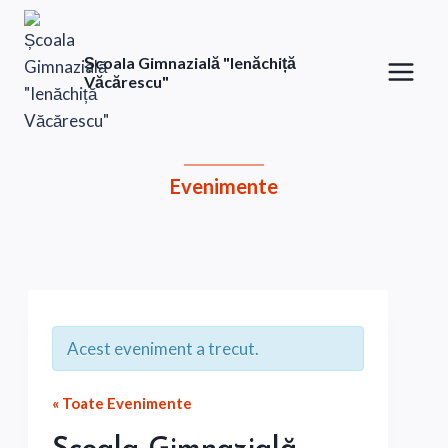
Skip
to
Școala Gimnazială "Ienăchiță
content
Văcărescu"
Evenimente
Acest eveniment a trecut.
« Toate Evenimente