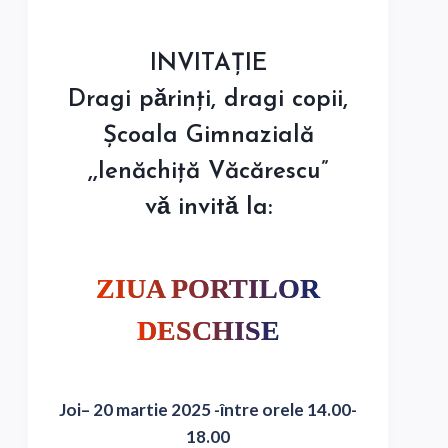
INVITAȚIE
Dragi pǎrinți, dragi copii,
Şcoala Gimnazială
,,Ienăchiță Văcărescu”
vǎ invitǎ la:
ZIUA PORTILOR
DESCHISE
Joi– 20 martie 2025 -între orele 14.00-
18.00