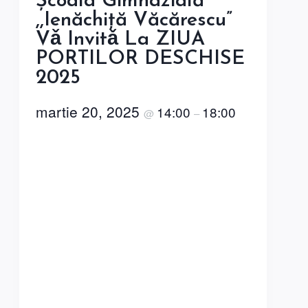
Şcoala Gimnazială
,,Ienăchiță Văcărescu”
Vǎ Invitǎ La ZIUA
PORTILOR DESCHISE
2025
martie 20, 2025
14:00
18:00
@
–