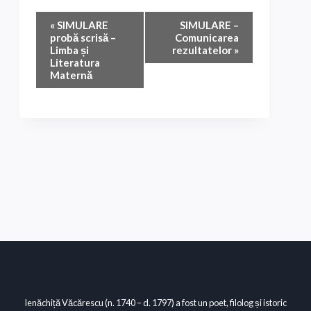
Navigare
«
SIMULARE
SIMULARE –
probă scrisă –
Comunicarea
în
Limba și
rezultatelor
»
Literatura
Eveniment
Maternă
Ienăchiță Văcărescu (n. 1740 – d. 1797) a fost un poet, filolog și istoric